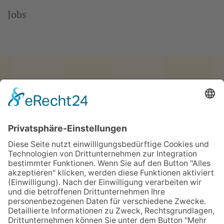
Jobs
Hotel Haus vom Guten Hirten
Mauritz-Lindenweg 61
48145 Münster
Telefon
0251 3787-0
Telefax 0251 3787-460
hotel@guterhirte.de
Der Integrationsbetrieb Hotel Haus vom Guten Hirten
wird durch finanzielle Mittel der Stiftung
Wohlfahrtspflege, des Landes Nordrhein-Westfalen