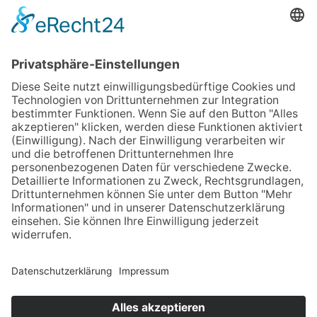
Hotel Haus vom Guten Hirten
Mauritz-Lindenweg 61
48145 Münster
Telefon
0251 3787-0
Telefax 0251 3787-460
hotel@guterhirte.de
Der Integrationsbetrieb Hotel Haus vom Guten Hirten
wird durch finanzielle Mittel der Stiftung
Wohlfahrtspflege, des Landes Nordrhein-Westfalen
(MAGS), des LWL und der Aktion Mensch gefördert.