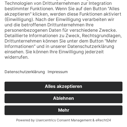
mit und ohne Behinderung zusammen – als Gäste und
als Mitarbeiter. Denn unsere Räumlichkeiten sind nicht
nur absolut barrierefrei gestaltet, das Hotel „Haus vom
Guten Hirten“ in Münster wird seit März 2009
außerdem als Integrationsbetrieb betrieben. Wir
bieten 10 Arbeitsplätze für Menschen mit
Behinderungen und ermöglichen ihnen dadurch die
Teilhabe am allgemeinen Arbeitsleben.
Die Freude und Begeisterung an der erfüllenden
Aufgabe spiegelt sich im herzlichen Umgang mit
unseren Gästen wider. Unsere Mitarbeiterinnen und
Mitarbeiter sorgen für eine persönliche, familiäre
Atmosphäre. Dank ihrem aufmerksamen Service
werden Sie sich bei uns wie zu Hause fühlen.
Wir freuen uns auf Sie!