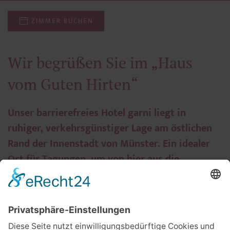
ZIMMER BUCHEN
Wir begrüßen Sie im „Haus
vom Guten Hirten“
Unser barrierefreies Hotel garni liegt in
ruhiger, verkehrsgünstiger Lage am östlichen
Rand der Innenstadt von Münster. Ein idealer
Ort für Tagungen, um von hier aus die
westfälische Metropole zu erkunden oder als
Startpunkt für eine Radtour ins Umland.
Das Besondere: In unserem Haus kommen Menschen