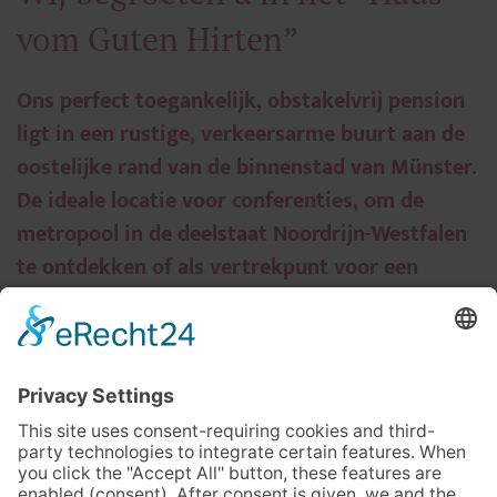
vom Guten Hirten”
Ons perfect toegankelijk, obstakelvrij pension
ligt in een rustige, verkeersarme buurt aan de
oostelijke rand van de binnenstad van Münster.
De ideale locatie voor conferenties, om de
metropool in de deelstaat Noordrijn-Westfalen
te ontdekken of als vertrekpunt voor een
fietstocht in de omgeving.
Wat maakt dit hotel zo speciaal: Hier komen mensen
met en zonder handicap samen – als gast en als
medewerker. Onze ruimtes zijn niet alleen 100%
obstakelvrij ingericht, hotel “Haus vom Guten Hirten”
in Münster wordt sinds maart 2009 bovendien