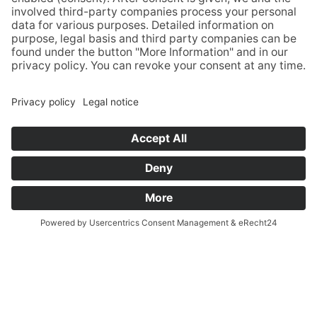
uitgebaat als integratiebedrijf. Wij bieden 10
arbeidsplaatsen voor mensen met een handicap.
Hierdoor krijgen ze de mogelijkheid om deel te nemen
aan het algemene professionele leven.
Onze medewerkers voeren hun taken met plezier en
enthousiasme uit, hetgeen zich vertaalt in de hartelijke
omgang met de gasten. Ze creëren een persoonlijke,
familiaire sfeer. Dankzij hun oplettende service voelt u
zich bij ons onmiddellijk thuis.
We hopen u gauw te mogen verwelkomen!