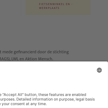
FIETSENWINKEL EN -
WERKPLAATS
t mede gefinancierd door de stichting
(MAGS), LWL en Aktion Mensch.