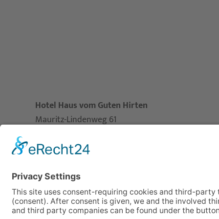
Hotel Haus vom Guten Hirten
Mauritz-Lindenweg 61
48145 Münster – Duitsland
Telefon
+49 251 3787-0
Telefax +49 251 3787-460
hotel@guterhirte.de