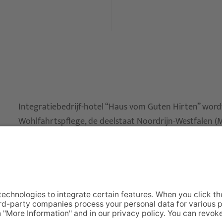
Integratiebedrijf-hotel “Haus vom Guten Hirten” word
Wohlfahrtspflege, de deelstaat Noordrijn-Westfalen 