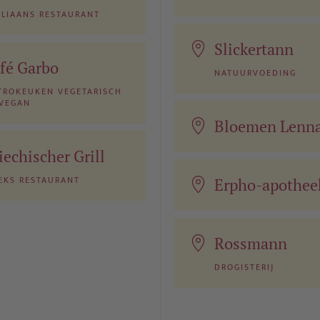
ILIAANS RESTAURANT
Slickertann
fé Garbo
NATUURVOEDING
TROKEUKEN VEGETARISCH
 VEGAN
Bloemen Lenna
iechischer Grill
EKS RESTAURANT
Erpho-apothee
Rossmann
DROGISTERIJ