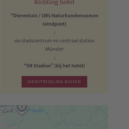
Richting hotel
“Dierentuin / LWL-Naturkundemuseum
(eindpunt)
↓
via stadscentrum en centraal station
Münster
↓
“08 Stadion” (bij het hotel)
DIENSTREGELING BUSSEN