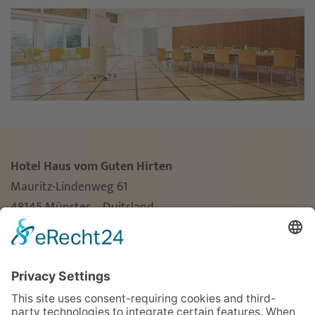
Hotel Haus vom Guten Hirten
Mauritz-Lindenweg 61
48145 Münster – Duitsland
Telefon
+49 251 3787-0
Telefax +49 251 3787-460
hotel@guterhirte.de
Integratiebedrijf-hotel “Haus vom Guten Hirten” wordt